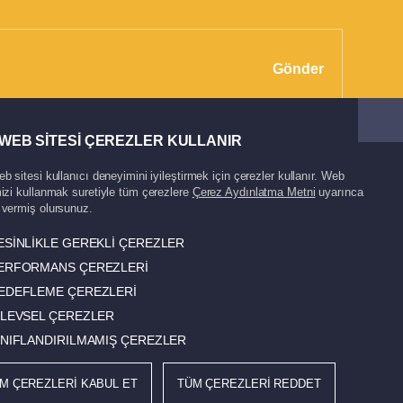
Gönder
WEB SİTESİ ÇEREZLER KULLANIR
b sitesi kullanıcı deneyimini iyileştirmek için çerezler kullanır. Web
izi kullanmak suretiyle tüm çerezlere
Çerez Aydınlatma Metni
uyarınca
 vermiş olursunuz.
ESİNLİKLE GEREKLİ ÇEREZLER
ERFORMANS ÇEREZLERİ
Made by Super Agency.
EDEFLEME ÇEREZLERİ
ŞLEVSEL ÇEREZLER
INIFLANDIRILMAMIŞ ÇEREZLER
M ÇEREZLERİ KABUL ET
TÜM ÇEREZLERİ REDDET