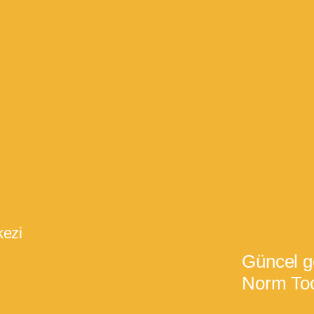
ezi
Güncel g
Norm Too