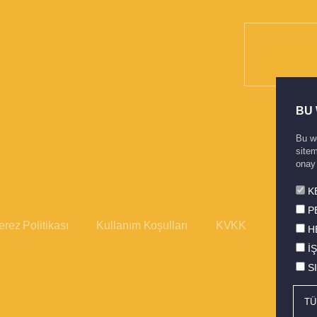
BU 
Bu we
sitem
onay
K
P
rez Politikası
Kullanım Koşulları
KVKK
H
İ
S
TÜ