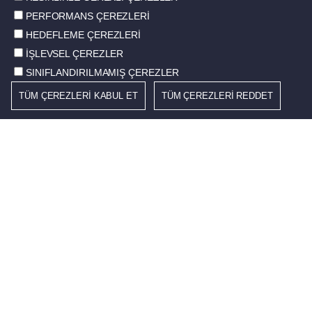
PERFORMANS ÇEREZLERİ
HEDEFLEME ÇEREZLERİ
İŞLEVSEL ÇEREZLER
SINIFLANDIRILMAMIŞ ÇEREZLER
TÜM ÇEREZLERİ KABUL ET
TÜM ÇEREZLERİ REDDET
Güncel gelişmelerden haberdar olmak için Norm
Tooling Gündeme üye olun.
Gönder
© 2026 Norm Tooling. Tüm hakları saklıdır.