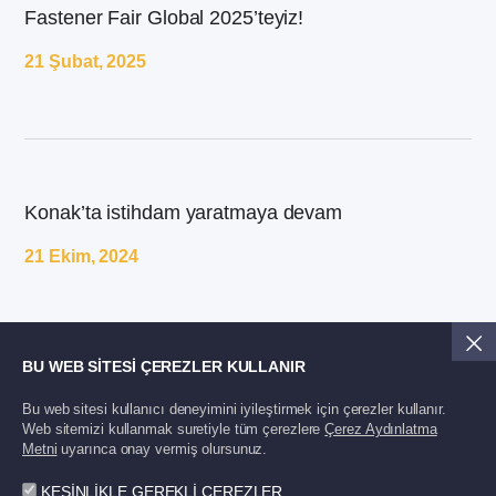
Fastener Fair Global 2025’teyiz!
21 Şubat, 2025
Konak’ta istihdam yaratmaya devam
21 Ekim, 2024
TÜM HABERLER
BU WEB SİTESİ ÇEREZLER KULLANIR
Bu web sitesi kullanıcı deneyimini iyileştirmek için çerezler kullanır.
Web sitemizi kullanmak suretiyle tüm çerezlere
Çerez Aydınlatma
Metni
uyarınca onay vermiş olursunuz.
KESİNLİKLE GEREKLİ ÇEREZLER